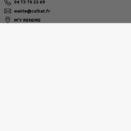
04 73 70 23 69
mairie@culhat.fr
M'Y RENDRE
www.culhat.fr
ENTRE DORE ET ALLIER
04 73 73 95 10
contact@ccdoreallier.fr
www.ccdoreallier.fr/