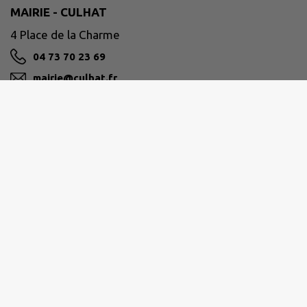
MAIRIE - CULHAT
4 Place de la Charme
04 73 70 23 69
mairie@culhat.fr
M'Y RENDRE
www.culhat.fr
ENTRE DORE ET ALLIER
04 73 73 95 10